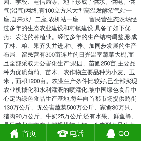
园、学校、电信局等。地下形成了供水、供电、供
气(沼气)网络,有100立方米大型高温发酵沼气站一
座,自来水厂二座,农机站一座。 留民营生态农场经
过多年的生态农业建设和村镇建设,具备了如下优
势: 发达的种植业。经过多年的生产结构调整,形成
了林、粮、果齐头并进,种、养、加同步发展的生产
布局。留民营有300亩连片的日光温室蔬菜大棚,而
且全部采取无公害化生产;果园、苗圃250亩,主要品
种为优质葡萄、苗木。农作物主要品种为小麦、玉
米，面积1200亩。农业生产条件比较好,已全部实现
农业机械化和水利灌溉的喷灌化,被中国绿色食品中
心定为绿色食品生产基地,每年向首都市场提供鸡蛋
130万公斤、无公害蔬菜500万公斤、家禽30万只、
猪肉90万公斤、牛奶25万公斤,还有水果、鲜鱼等,
是目前北京市东南郊规模较大的一个农副产品生产
首页
电话
QQ
基地。 生态特色优势。留民营经过长期的生态农