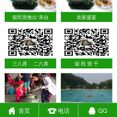
留民营推出“亲自
农家盛宴
三八席 、二八席
留 民 营 千
亲子活动
留民营生态科普公
首页
电话
QQ